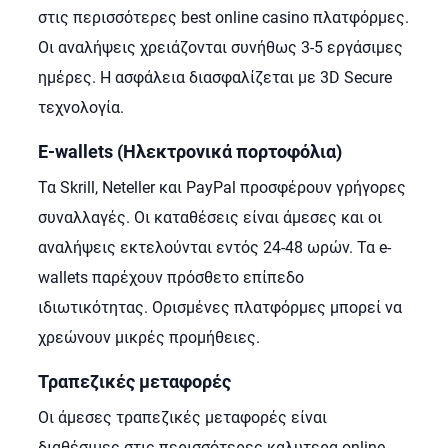
στις περισσότερες best online casino πλατφόρμες.
Οι αναλήψεις χρειάζονται συνήθως 3-5 εργάσιμες
ημέρες. Η ασφάλεια διασφαλίζεται με 3D Secure
τεχνολογία.
E-wallets (Ηλεκτρονικά πορτοφόλια)
Τα Skrill, Neteller και PayPal προσφέρουν γρήγορες
συναλλαγές. Οι καταθέσεις είναι άμεσες και οι
αναλήψεις εκτελούνται εντός 24-48 ωρών. Τα e-
wallets παρέχουν πρόσθετο επίπεδο
ιδιωτικότητας. Ορισμένες πλατφόρμες μπορεί να
χρεώνουν μικρές προμήθειες.
Τραπεζικές μεταφορές
Οι άμεσες τραπεζικές μεταφορές είναι
διαθέσιμες στις περισσότερες καλυτερα online