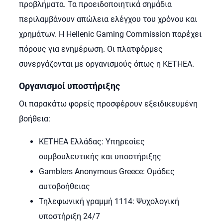
προβλήματα. Τα προειδοποιητικά σημάδια
περιλαμβάνουν απώλεια ελέγχου του χρόνου και
χρημάτων. Η Hellenic Gaming Commission παρέχει
πόρους για ενημέρωση. Οι πλατφόρμες
συνεργάζονται με οργανισμούς όπως η KETHEA.
Οργανισμοί υποστήριξης
Οι παρακάτω φορείς προσφέρουν εξειδικευμένη
βοήθεια:
KETHEA Ελλάδας: Υπηρεσίες
συμβουλευτικής και υποστήριξης
Gamblers Anonymous Greece: Ομάδες
αυτοβοήθειας
Τηλεφωνική γραμμή 1114: Ψυχολογική
υποστήριξη 24/7