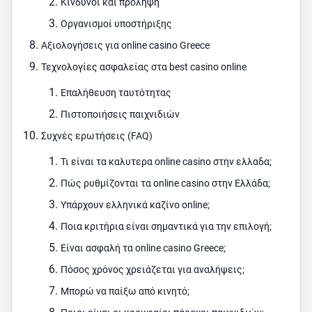
Κίνδυνοι και πρόληψη
Οργανισμοί υποστήριξης
Αξιολογήσεις για online casino Greece
Τεχνολογίες ασφαλείας στα best casino online
Επαλήθευση ταυτότητας
Πιστοποιήσεις παιχνιδιών
Συχνές ερωτήσεις (FAQ)
Τι είναι τα καλυτερα online casino στην ελλαδα;
Πώς ρυθμίζονται τα online casino στην Ελλάδα;
Υπάρχουν ελληνικά καζίνο online;
Ποια κριτήρια είναι σημαντικά για την επιλογή;
Είναι ασφαλή τα online casino Greece;
Πόσος χρόνος χρειάζεται για αναλήψεις;
Μπορώ να παίξω από κινητό;