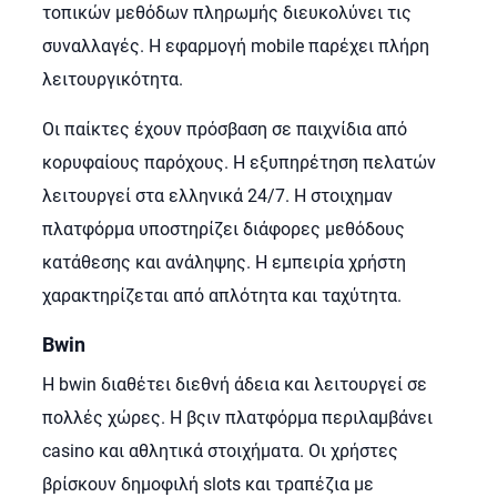
τοπικών μεθόδων πληρωμής διευκολύνει τις
συναλλαγές. Η εφαρμογή mobile παρέχει πλήρη
λειτουργικότητα.
Οι παίκτες έχουν πρόσβαση σε παιχνίδια από
κορυφαίους παρόχους. Η εξυπηρέτηση πελατών
λειτουργεί στα ελληνικά 24/7. Η στοιχημαν
πλατφόρμα υποστηρίζει διάφορες μεθόδους
κατάθεσης και ανάληψης. Η εμπειρία χρήστη
χαρακτηρίζεται από απλότητα και ταχύτητα.
Bwin
Η bwin διαθέτει διεθνή άδεια και λειτουργεί σε
πολλές χώρες. Η βςιν πλατφόρμα περιλαμβάνει
casino και αθλητικά στοιχήματα. Οι χρήστες
βρίσκουν δημοφιλή slots και τραπέζια με