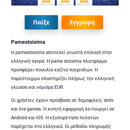
Παίξε
Εγγραφή
Pamestoixima
Η pamestoixima αποτελεί γνωστή επιλογή στην
ελληνική αγορά. Η pame stoixima πλατφόρμα
προσφέρει ποικιλία καζίνο παιχνιδιών. Η
παμεστοιχιμα υποστηρίζει πλήρως την ελληνική
γλώσσα και νόμισμα EUR.
Οι χρήστες έχουν πρόσβαση σε δημοφιλείς slots
και live games. Η κινητή εφαρμογή λειτουργεί σε
Android και iOS. Η εξυπηρέτηση πελατών
παρέχεται στα ελληνικά. Οι μέθοδοι πληρωμής