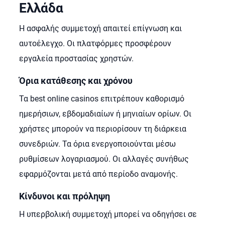
Ελλάδα
Η ασφαλής συμμετοχή απαιτεί επίγνωση και
αυτοέλεγχο. Οι πλατφόρμες προσφέρουν
εργαλεία προστασίας χρηστών.
Όρια κατάθεσης και χρόνου
Τα best online casinos επιτρέπουν καθορισμό
ημερήσιων, εβδομαδιαίων ή μηνιαίων ορίων. Οι
χρήστες μπορούν να περιορίσουν τη διάρκεια
συνεδριών. Τα όρια ενεργοποιούνται μέσω
ρυθμίσεων λογαριασμού. Οι αλλαγές συνήθως
εφαρμόζονται μετά από περίοδο αναμονής.
Κίνδυνοι και πρόληψη
Η υπερβολική συμμετοχή μπορεί να οδηγήσει σε