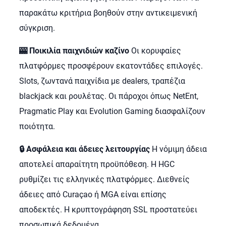
παρακάτω κριτήρια βοηθούν στην αντικειμενική
σύγκριση.
🎰 Ποικιλία παιχνιδιών καζίνο
Οι κορυφαίες
πλατφόρμες προσφέρουν εκατοντάδες επιλογές.
Slots, ζωντανά παιχνίδια με dealers, τραπέζια
blackjack και ρουλέτας. Οι πάροχοι όπως NetEnt,
Pragmatic Play και Evolution Gaming διασφαλίζουν
ποιότητα.
🔒 Ασφάλεια και άδειες λειτουργίας
Η νόμιμη άδεια
αποτελεί απαραίτητη προϋπόθεση. Η HGC
ρυθμίζει τις ελληνικές πλατφόρμες. Διεθνείς
άδειες από Curaçao ή MGA είναι επίσης
αποδεκτές. Η κρυπτογράφηση SSL προστατεύει
προσωπικά δεδομένα.