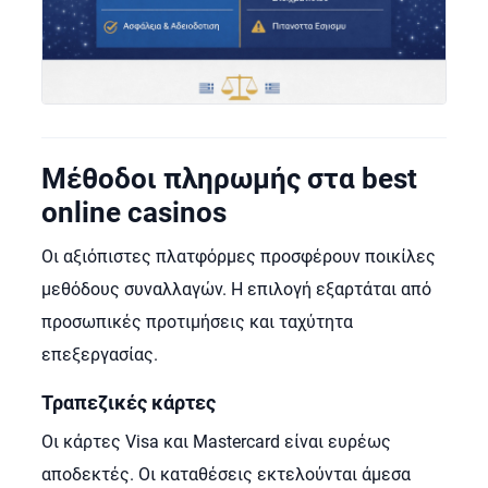
Μέθοδοι πληρωμής στα best
online casinos
Οι αξιόπιστες πλατφόρμες προσφέρουν ποικίλες
μεθόδους συναλλαγών. Η επιλογή εξαρτάται από
προσωπικές προτιμήσεις και ταχύτητα
επεξεργασίας.
Τραπεζικές κάρτες
Οι κάρτες Visa και Mastercard είναι ευρέως
αποδεκτές. Οι καταθέσεις εκτελούνται άμεσα