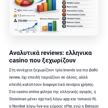
Αναλυτικά reviews: ελληνικα
casino που ξεχωρίζουν
Στη συνέχεια ξεχωρίζουν τρία brands για πιο βαθύ
review, όχι επειδή ταιριάζουν σε όλους, αλλά
επειδή καλύπτουν διαφορετικά σενάρια χρήσης.
Στα casino online φίλτρα της ελληνικής αγοράς, η
Stoiximan μένει σχετική λόγω app και τοπικού fit,
η Novibet λόγω live και εύρους offer, ενώ η Betsson