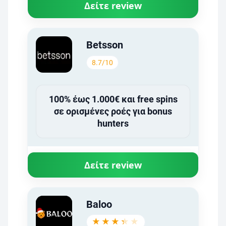
Δείτε review
Betsson
8.7/10
100% έως 1.000€ και free spins
σε ορισμένες ροές για bonus
hunters
Δείτε review
Baloo
3.5/4