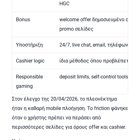
HGC
Bonus
welcome offer δημοσιευμένο σε ξε
promo σελίδες
Υποστήριξη
24/7, live chat, email, τηλέφωνο, Vi
Cashier logic
ίδια μέθοδος όπου προβλέπεται απ
Responsible
deposit limits, self-control tools, de
gaming
Στον έλεγχο της 20/04/2026, το πλεονέκτημα
ήταν η καθαρή mobile πλοήγηση. Το friction φάνηκε
όταν ο χρήστης πρέπει να περάσει από
περισσότερες σελίδες για όρους offer και cashier.