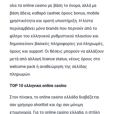
ολα τα online casino με βάση το όνομα, αλλά με
βάση άδεια, καθαρό cashier, όρους bonus, mobile
χρηστικότητα και ορατή υποστήριξη. Η λίστα
περιλαμβάνει μόνο brands που περνούν από το
φίλτρο του ελληνικού ρυθμιστικού πλαισίου και
δημοσιεύουν βασικές πληροφορίες για πληρωμές,
όρους και support. Οι θέσεις μπορούν να αλλάξουν
μετά από αλλαγή licence status, νέους όρους στο
welcome pack ή αναθεώρηση της σελίδας
πληρωμών.
TOP 10 ελληνικα online casino
Στον πίνακα, το online casino ελλάδα διαβάζεται
σαν γρήγορο shortlist και όχι σαν μόνιμη
ετυμηγορία. Για το online casino ελλαδα, η στήλη