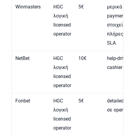
Winmasters
HGC
5€
μερικά
λογική
payment
licensed
στοιχεία, όχι
operator
πλήρες ενια
SLA
NetBet
HGC
10€
help-driven
λογική
cashier logic
licensed
operator
Fonbet
HGC
5€
detailed cash
λογική
σε open laye
licensed
operator