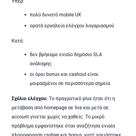
Υπέρ:
πολύ δυνατό mobile UX
ορατά εργαλεία ελέγχου λογαριασμού
Κατά:
δεν βρήκαμε ενιαίο δημόσιο SLA
ανάληψης
οι όροι bonus και cashout είναι
μοιρασμένοι σε περισσότερα σημεία
Σχόλιο ελέγχου:
Το πραγματικό plus ήταν ότι η
μετάβαση από homepage σε live και μετά σε
account γίνεται χωρίς να χαθείς. Το μικρό
πρόβλημα εμφανίστηκε όταν αναζήτησα ενιαία
πληροφόρηση cashier και bonus, γιατί χρειάστηκε