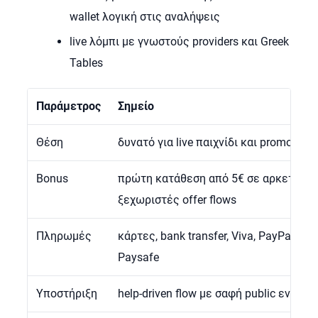
wallet λογική στις αναλήψεις
live λόμπι με γνωστούς providers και Greek
Tables
Παράμετρος
Σημείο
Θέση
δυνατό για live παιχνίδι και promo-hea
Bonus
πρώτη κατάθεση από 5€ σε αρκετές μ
ξεχωριστές offer flows
Πληρωμές
κάρτες, bank transfer, Viva, PayPal, Skrill
Paysafe
Υποστήριξη
help-driven flow με σαφή public ενημέ