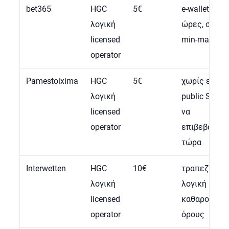
bet365
HGC
5€
e-wallets 1-4
λογική
ώρες, σαφή
licensed
min-max
operator
Pamestoixima
HGC
5€
χωρίς ενιαίο
λογική
public SLA π
licensed
να
operator
επιβεβαιώσ
τώρα
Interwetten
HGC
10€
τραπεζική
λογική
λογική με
licensed
καθαρούς le
operator
όρους